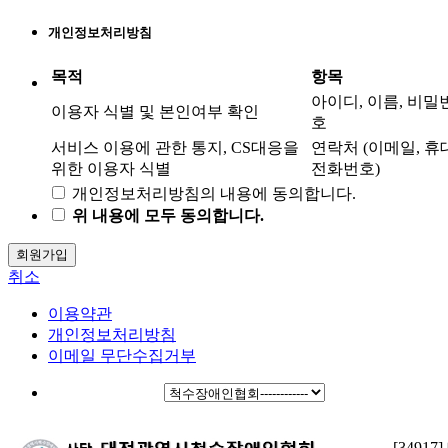
※「PC통신, 무선 등을 이용하는 전자상거래에 대해서
개인정보처리방침
도 그 성질에 반하지 않는 한 이 약관을 준용합니다.」
목적
항목
제2조 정의
아이디, 이름, 비밀
이용자 식별 및 본인여부 확인
호
"이용자"란 "홈페이지"에 접속하여 이 약관에 따라
서비스 이용에 관한 통지, CS대응을
연락처 (이메일, 휴
"홈페이지"이 제공하는 서비스를 받는 회원 및 비
위한 이용자 식별
전화번호)
회원을 말합니다.
개인정보처리방침의 내용에 동의합니다.
'회원'이라 함은 “홈페이지”에 회원등록을 한 자로
위 내용에 모두 동의합니다.
서, 계속적으로 "홈페이지"이 제공하는 서비스를
이용할 수 있는 자를 말합니다.
회원가입
'비회원'이라 함은 회원에 가입하지 않고 "홈페이
취소
지"이 제공하는 서비스를 이용하는 자를 말합니다.
이용약관
제3조 약관 등의 명시와 설명 및 개정
개인정보처리방침
이메일 무단수집거부
"홈페이지"는 이 약관의 내용과 상호 및 대표자 성
명, 영업소 소재지 주소(소비자의 불만을 처리할
수 있는 곳의 주소를 포함), 전화번호·모사전송번
호·전자우편주소, 사업자등록번호, 통신판매업 신
[3491