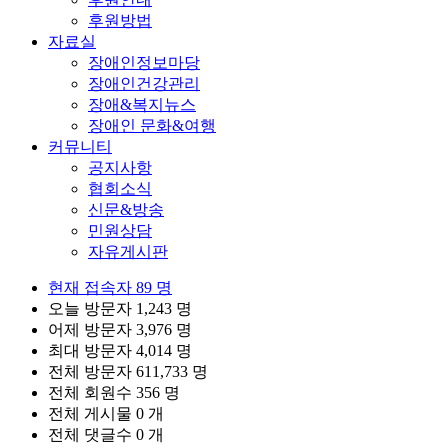
후원방법
이용자는 "홈페이지"가 정한 가입 양식에 따라 회
자료실
원정보를 기입한 후 이 약관에 동의한다는 의사표
장애인정보마당
시를 함으로서 회원가입을 신청합니다.
장애인건강관리
"홈페이지"는 제1항과 같이 회원으로 가입할 것을
장애&복지뉴스
신청한 이용자 중 다음 각호에 해당하지 않는 한 회
장애인 문화&여행
원으로 등록합니다.
커뮤니티
가입신청자가 이 약관 제6조제3항에 의하여
공지사항
이전에 회원자격을 상실한 적이 있는 경우,
협회소식
다만 제6조제3항에 의한 회원자격 상실후 3
신문&방송
년이 경과한 자로서 "홈페이지"의 회원재가
민원상담
입 승낙을 얻은 경우에는 예외로 한다.
자유게시판
등록 내용에 허위, 기재누락, 오기가 있는 경
우
현재 접속자
89 명
기타 회원으로 등록하는 것이 "홈페이지"의
오늘 방문자
1,243 명
기술상 현저히 지장이 있다고 판단되는 경우
어제 방문자
3,976 명
회원가입계약의 성립시기는 "홈페이지"의 승낙이
최대 방문자
4,014 명
회원에게 도달한 시점으로 합니다.
전체 방문자
611,733 명
회원은 회원가입 시 등록한 사항에 변경이 있는 경
전체 회원수
356 명
우, 상당한 기간 이내에 "홈페이지"에 대하여 회원
전체 게시물
0 개
정보 수정 등의 방법으로 그 변경사항을 알려야 합
전체 댓글수
0 개