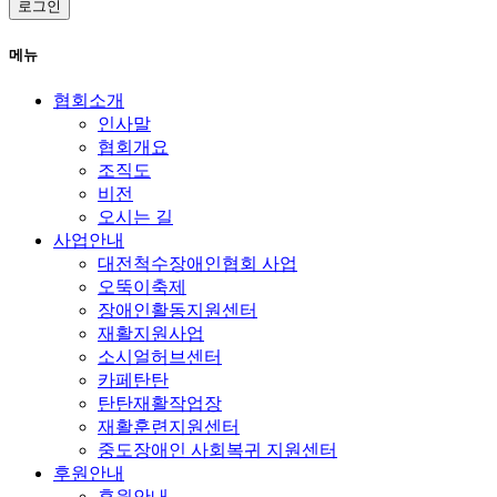
로그인
"홈페이지"는 컴퓨터 등 정보통신설비의 보수점검
메뉴
·교체 및 고장, 통신의 두절 등의 사유가 발생한 경
우에는 서비스의 제공을 일시적으로 중단할 수 있
협회소개
습니다.
인사말
"홈페이지"는 제1항의 사유로 서비스의 제공이 일
협회개요
시적으로 중단됨으로 인하여 이용자 또는 제3자가
조직도
입은 손해에 대하여 배상합니다. 단, "홈페이지"이
비전
고의 또는 과실이 없음을 입증하는 경우에는 그러
오시는 길
하지 아니합니다.
사업안내
사업종목의 전환, 사업의 포기, 업체간의 통합 등의
대전척수장애인협회 사업
이유로 서비스를 제공할 수 없게 되는 경우에는
오뚝이축제
"홈페이지"는 제8조에 정한 방법으로 이용자에게
장애인활동지원센터
통지하고 당초 "홈페이지"에서 제시한 조건에 따
재활지원사업
라 소비자에게 보상합니다. 다만, "홈페이지"이 보
소시얼허브센터
상기준 등을 고지하지 아니한 경우에는 이용자들
카페탄탄
의 마일리지 또는 적립금 등을 "홈페이지"에서 통
탄탄재활작업장
용되는 통화가치에 상응하는 현물 또는 현금으로
재활훈련지원센터
이용자에게 지급합니다.
중도장애인 사회복귀 지원센터
후원안내
제5조 회원가입
후원안내