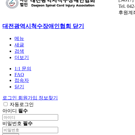
고번호, 개인정보관리책임자 등을 이용자가 쉽게
Tel. 04
알 수 있도록 홈페이지의 초기 서비스화면(전면)에
후원계좌 :
게시합니다. 다만, 약관의 내용은 이용자가 연결화
면을 통하여 볼 수 있도록 할 수 있습니다.
대전광역시척수장애인협회
닫기
"홈페이지"가 약관을 개정할 경우에는 적용일자
및 개정사유를 명시하여 현행약관과 함께 홈페이
메뉴
지의 초기화면에 그 적용일자 7일 이전부터 적용일
새글
자 전일까지 공지합니다. 다만, 이용자에게 불리하
검색
게 약관내용을 변경하는 경우에는 최소한 30일 이
더보기
상의 사전 유예기간을 두고 공지합니다. 이 경우
"홈페이지“는 개정 전 내용과 개정 후 내용을 명확
1:1 문의
하게 비교하여 이용자가 알기 쉽도록 표시합니다.
FAQ
"홈페이지"이 약관을 개정할 경우에는 그 개정약
접속자
관은 그 적용일자 이후에 체결되는 계약에만 적용
닫기
되고 그 이전에 이미 체결된 계약에 대해서는 개정
전의 약관조항이 그대로 적용됩니다. 다만 이미 계
로그인
회원가입
정보찾기
약을 체결한 이용자가 개정약관 조항의 적용을 받
자동로그인
기를 원하는 뜻을 제3항에 의한 개정약관의 공지기
아이디
필수
간 내에 “홈페이지”에 송신하여 “홈페이지”의 동의
를 받은 경우에는 개정약관 조항이 적용됩니다.
비밀번호
필수
제4조 서비스의 중단