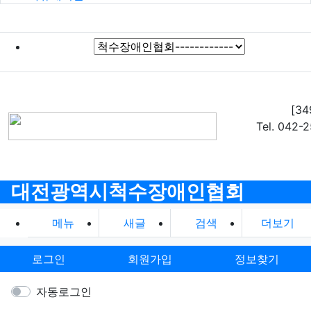
[3
Tel. 042-
대전광역시척수장애인협회
메뉴
새글
검색
더보기
로그인
회원가입
정보찾기
자동로그인