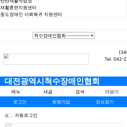
탄탄재활작업장
재활훈련지원센터
중도장애인 사회복귀 지원센터
[3
Tel. 042-
대전광역시척수장애인협회
메뉴
새글
검색
더보기
로그인
회원가입
정보찾기
자동로그인
필수
아이디