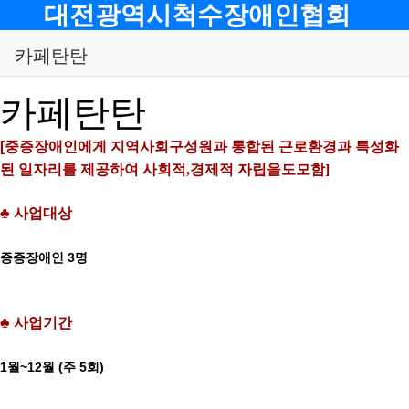
메뉴
대전광역시척수장애인협회
카페탄탄
카페탄탄
[
중증장애인에게 지역사회구성원과 통합된 근로환경과 특성화
된 일자리를 제공하여 사회적
,
경제적 자립을도모함]
♣
사업대상
3
증증장애인
명
♣
사업기간
1
~12
(
5
)
월
월
주
회