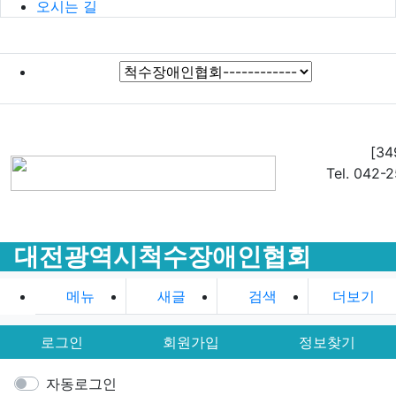
오시는 길
[3
Tel. 042-
대전광역시척수장애인협회
메뉴
새글
검색
더보기
로그인
회원가입
정보찾기
자동로그인