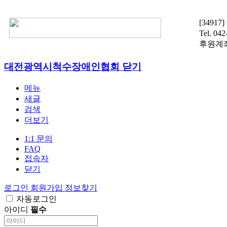
[3491
Tel. 04
후원계좌 :
대전광역시척수장애인협회
닫기
메뉴
새글
검색
더보기
1:1 문의
FAQ
접속자
닫기
로그인
회원가입
정보찾기
자동로그인
아이디
필수