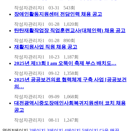
작성자
관리자1
03-31
543
회
장애인활동지원센터 전담인력 채용 공고
작성자
관리자1
01-28
1,020
회
탄탄재활작업장 직업훈련교사(대체인력) 채용 공고
작성자
관리자1
01-28
890
회
재활지원사업 직원 채용 공고
작성자
관리자1
10-23
1,187
회
2025년 제13회 I am 오뚝이 축제 부스 배치도…
작성자
관리자1
09-12
1,358
회
2025년 공공보건의료 협력체계 구축 사업 [공공보건
의…
작성자
관리자1
09-09
1,068
회
대전광역시중도장애인사회복귀지원센터 코치 채용
공고
작성자
관리자1
08-11
1,247
회
열린
1
페이지
2
페이지
3
페이지
4
페이지
5
페이지
다음
맨끝