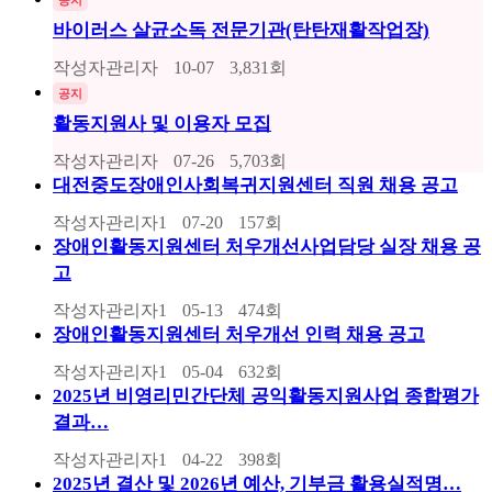
바이러스 살균소독 전문기관(탄탄재활작업장)
작성자
관리자
10-07
3,831
회
공지
활동지원사 및 이용자 모집
작성자
관리자
07-26
5,703
회
대전중도장애인사회복귀지원센터 직원 채용 공고
작성자
관리자1
07-20
157
회
장애인활동지원센터 처우개선사업담당 실장 채용 공
고
작성자
관리자1
05-13
474
회
장애인활동지원센터 처우개선 인력 채용 공고
작성자
관리자1
05-04
632
회
2025년 비영리민간단체 공익활동지원사업 종합평가
결과…
작성자
관리자1
04-22
398
회
2025년 결산 및 2026년 예산, 기부금 활용실적명…