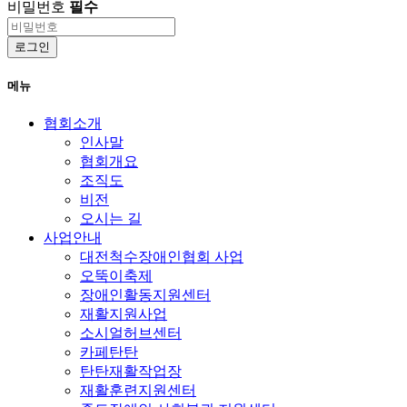
비밀번호
필수
로그인
메뉴
협회소개
인사말
협회개요
조직도
비전
오시는 길
사업안내
대전척수장애인협회 사업
오뚝이축제
장애인활동지원센터
재활지원사업
소시얼허브센터
카페탄탄
탄탄재활작업장
재활훈련지원센터