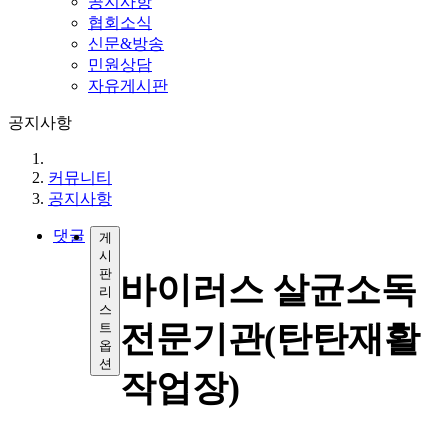
공지사항
협회소식
신문&방송
민원상담
자유게시판
공지사항
커뮤니티
공지사항
댓글
게
시
판
바이러스 살균소독
리
스
전문기관(탄탄재활
트
옵
션
작업장)