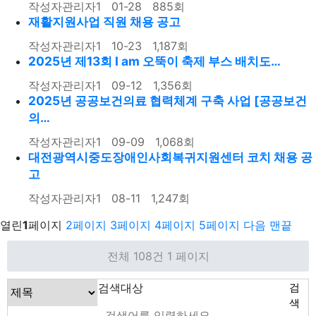
작성자
관리자1
01-28
885
회
재활지원사업 직원 채용 공고
작성자
관리자1
10-23
1,187
회
2025년 제13회 I am 오뚝이 축제 부스 배치도…
작성자
관리자1
09-12
1,356
회
2025년 공공보건의료 협력체계 구축 사업 [공공보건
의…
작성자
관리자1
09-09
1,068
회
대전광역시중도장애인사회복귀지원센터 코치 채용 공
고
작성자
관리자1
08-11
1,247
회
열린
1
페이지
2
페이지
3
페이지
4
페이지
5
페이지
다음
맨끝
전체 108건
1 페이지
검색대상
검
색