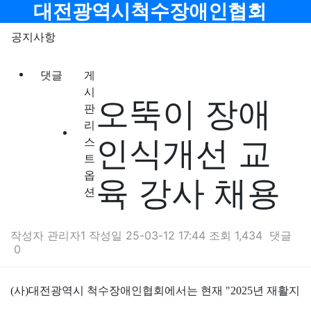
메뉴
대전광역시척수장애인협회
공지사항
댓글
게
시
오뚝이 장애
판
리
인식개선 교
스
트
옵
육 강사 채용
션
작성자
관리자1
작성일
25-03-12 17:44
조회
1,434
댓글
0
본문
(사)대전광역시 척수장애인협회에서는 현재 "2025년 재활지