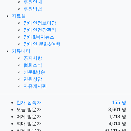
후원안내
후원방법
자료실
장애인정보마당
장애인건강관리
장애&복지뉴스
장애인 문화&여행
커뮤니티
공지사항
협회소식
신문&방송
민원상담
자유게시판
현재 접속자
155 명
오늘 방문자
3,601 명
어제 방문자
1,218 명
최대 방문자
4,014 명
전체 방문자
610,115 명