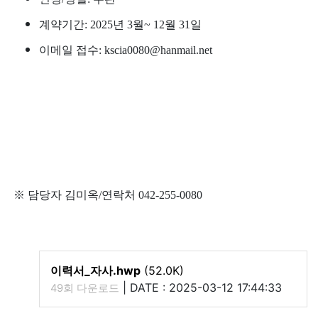
계약기간
: 2025
년
3
월
~ 12
월
31
일
이메일 접수
: kscia0080@hanmail.net
※ 담당자 김미옥
/
연락처
042-255-0080
이력서_자사.hwp
(52.0K)
|
DATE : 2025-03-12 17:44:33
49회 다운로드