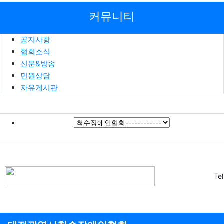
커뮤니티
공지사항
협회소식
신문&방송
민원상담
자유게시판
Te