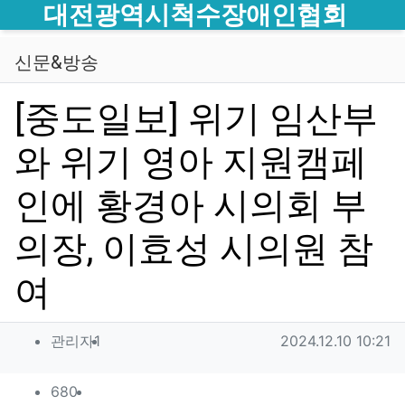
메뉴
대전광역시척수장애인협회
신문&방송
[중도일보] 위기 임산부
와 위기 영아 지원캠페
인에 황경아 시의회 부
의장, 이효성 시의원 참
여
작성자 정보
작성
작성일
관리자1
2024.12.10 10:21
컨텐츠 정보
조회
680
목록
답