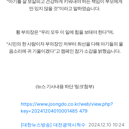
“아기를 잘 보살피고 건강하게 키워내야 하는 책임이 부모에게
만 있지 않을 것”이라고 말하였습니다.
황 부의장은 “우리 모두 이 일에 힘을 보태야 한다”며,
“시민의 한 사람이자 부의장인 저부터 최선을 다해 아기들의 울
음소리에 귀 기울이겠다"고 캠페인 참가 소감을 밝혔습니다.
(뉴스 기사내용 하단 '링크'첨부)
관련자료
https://www.joongdo.co.kr/web/view.php?
회 연결
key=20241204010001485
479
작성일
[대한뉴스방송] 대전광역시척수
2024.12.10 10:24