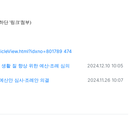
하단 '링크'첨부)
회 연결
ticleView.html?idxno=801789
474
작성일
 생활 질 향상 위한 예산·조례 심의
2024.12.10 10:05
작성일
 예산안 심사·조례안 의결
2024.11.26 10:07