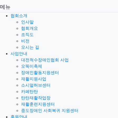
메뉴
협회소개
인사말
협회개요
조직도
비전
오시는 길
사업안내
대전척수장애인협회 사업
오뚝이축제
장애인활동지원센터
재활지원사업
소시얼허브센터
카페탄탄
탄탄재활작업장
재활훈련지원센터
중도장애인 사회복귀 지원센터
후원안내