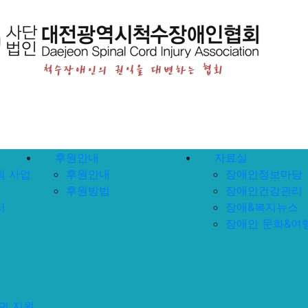
후원안내
자료실
 사업
후원안내
장애인정보마당
후원방법
장애인건강관리
터
장애&복지뉴스
장애인 문화&여
귀 지원