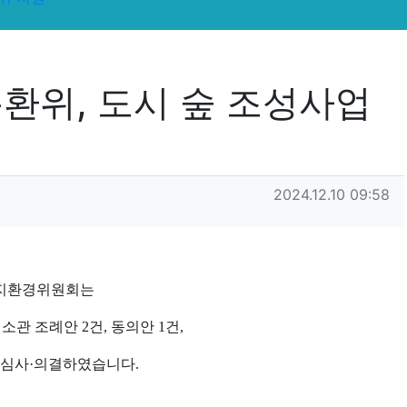
환위, 도시 숲 조성사업
작성일
2024.12.10 09:58
목록
답
지환경위원회는
소관 조례안 2건, 동의안 1건,
을 심사·의결하였습니다.