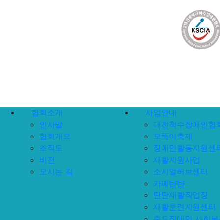
상단 네비
메인 메뉴
협회소개
사업안내
인사말
대전척수장애인협회
협회개요
오뚝이축제
조직도
장애인활동지원센
비전
재활지원사업
오시는 길
소시얼허브센터
카페탄탄
탄탄재활작업장
재활훈련지원센터
중도장애인 사회복