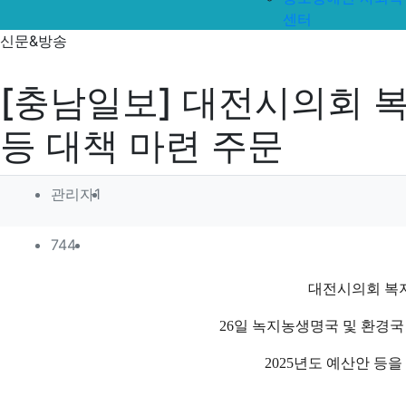
센터
신문&방송
[충남일보] 대전시의회 복
등 대책 마련 주문
작성자 정보
작성
관리자1
컨텐츠 정보
조회
744
본문
대전시의회 복
26일 녹지농생명국 및 환경국 
2025년도 예산안 등