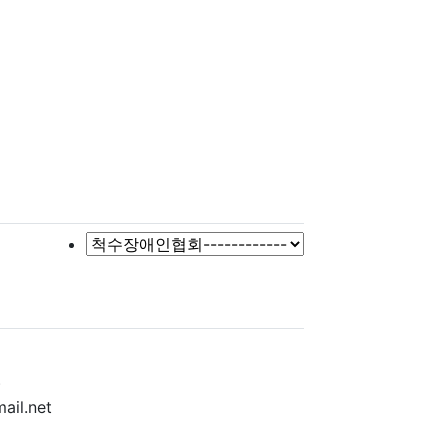
변
)
ail.net