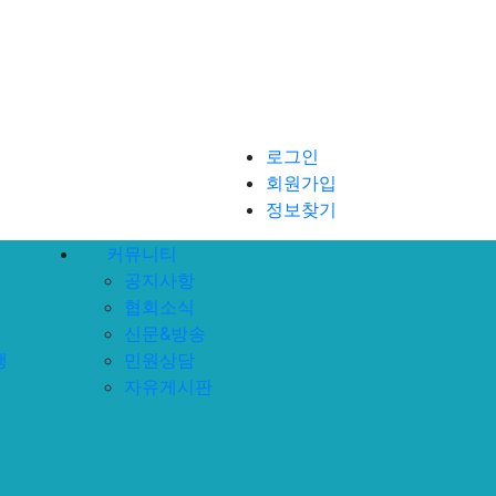
로그인
회원가입
정보찾기
커뮤니티
공지사항
협회소식
신문&방송
행
민원상담
자유게시판