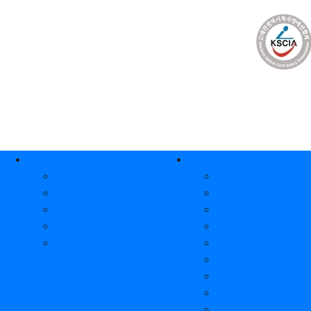
상단 네비
메인 메뉴
협회소개
사업안내
인사말
대전척수장애인협회
협회개요
오뚝이축제
조직도
장애인활동지원센
비전
재활지원사업
오시는 길
소시얼허브센터
카페탄탄
탄탄재활작업장
재활훈련지원센터
중도장애인 사회복