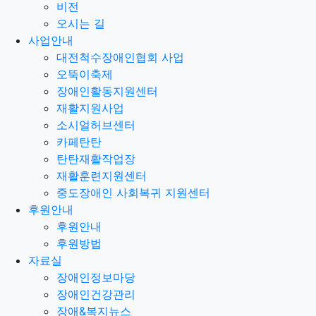
비전
오시는 길
사업안내
대전척수장애인협회 사업
오뚝이축제
장애인활동지원센터
재활지원사업
소시얼허브센터
카페탄탄
탄탄재활작업장
재활훈련지원센터
중도장애인 사회복귀 지원센터
후원안내
후원안내
후원방법
자료실
장애인정보마당
장애인건강관리
장애&복지뉴스