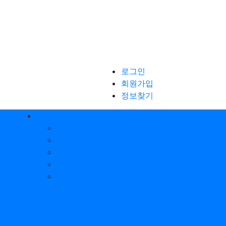
로그인
회원가입
정보찾기
커뮤니티
공지사항
협회소식
신문&방송
행
민원상담
자유게시판