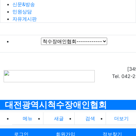
신문&방송
민원상담
자유게시판
[3
Tel. 042-
대전광역시척수장애인협회
메뉴
새글
검색
더보기
로그인
회원가입
정보찾기