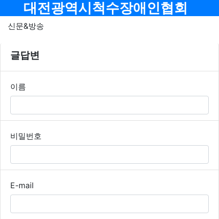
메뉴
대전광역시척수장애인협회
신문&방송
신문&방송 글답변
글답변
필수
이름
필수
비밀번호
E-mail