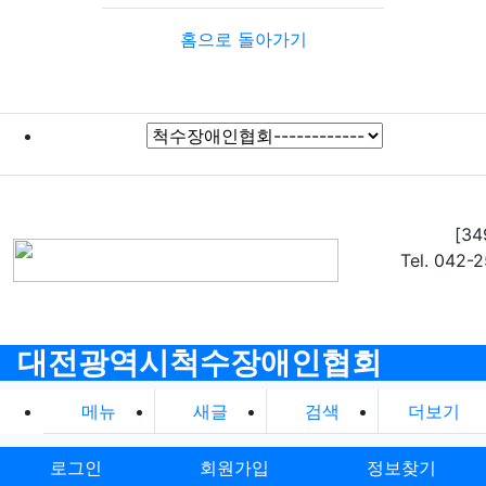
홈으로 돌아가기
[3
Tel. 042-
대전광역시척수장애인협회
메뉴
새글
검색
더보기
로그인
회원가입
정보찾기