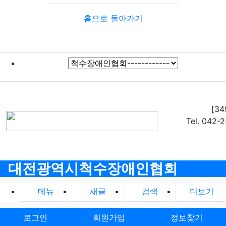
홈으로 돌아가기
[3
Tel. 042-
대전광역시척수장애인협회
메뉴
새글
검색
더보기
로그인
회원가입
정보찾기