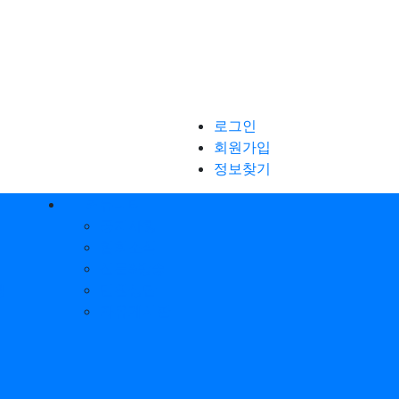
로그인
회원가입
정보찾기
커뮤니티
공지사항
협회소식
신문&방송
행
민원상담
자유게시판