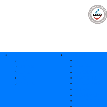
상단 네비
메인 메뉴
협회소개
사업안내
인사말
대전척수장애인협회
협회개요
오뚝이축제
조직도
장애인활동지원센
비전
재활지원사업
오시는 길
소시얼허브센터
카페탄탄
탄탄재활작업장
재활훈련지원센터
중도장애인 사회복