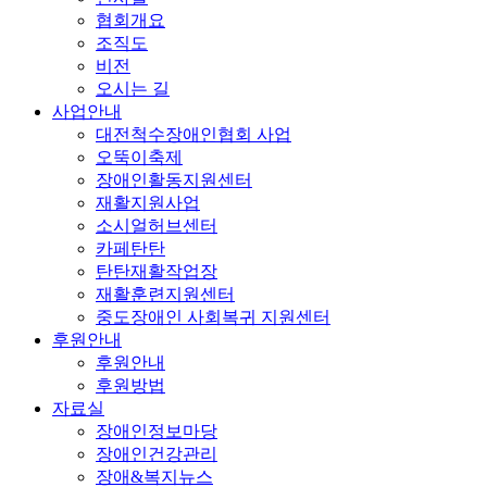
협회개요
조직도
비전
오시는 길
사업안내
대전척수장애인협회 사업
오뚝이축제
장애인활동지원센터
재활지원사업
소시얼허브센터
카페탄탄
탄탄재활작업장
재활훈련지원센터
중도장애인 사회복귀 지원센터
후원안내
후원안내
후원방법
자료실
장애인정보마당
장애인건강관리
장애&복지뉴스