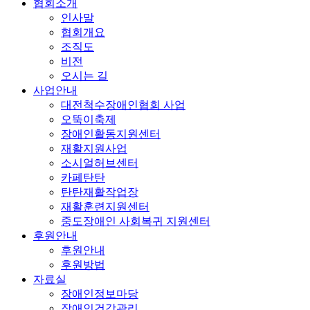
협회소개
인사말
협회개요
조직도
비전
오시는 길
사업안내
대전척수장애인협회 사업
오뚝이축제
장애인활동지원센터
재활지원사업
소시얼허브센터
카페탄탄
탄탄재활작업장
재활훈련지원센터
중도장애인 사회복귀 지원센터
후원안내
후원안내
후원방법
자료실
장애인정보마당
장애인건강관리