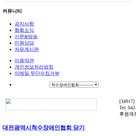
커뮤니티
공지사항
협회소식
신문&방송
민원상담
자유게시판
이용약관
개인정보처리방침
이메일 무단수집거부
[3491
Tel. 04
후원계좌 :
대전광역시척수장애인협회
닫기