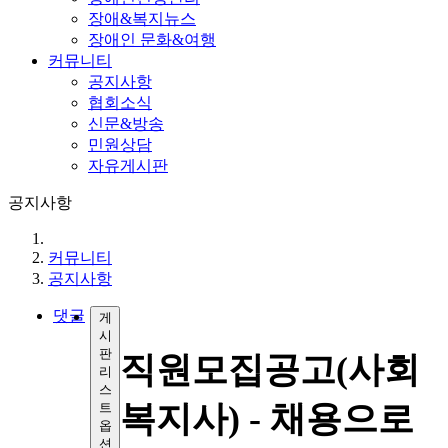
장애&복지뉴스
장애인 문화&여행
커뮤니티
공지사항
협회소식
신문&방송
민원상담
자유게시판
공지사항
커뮤니티
공지사항
댓글
게
시
판
직원모집공고(사회
리
스
복지사) - 채용으로
트
옵
션