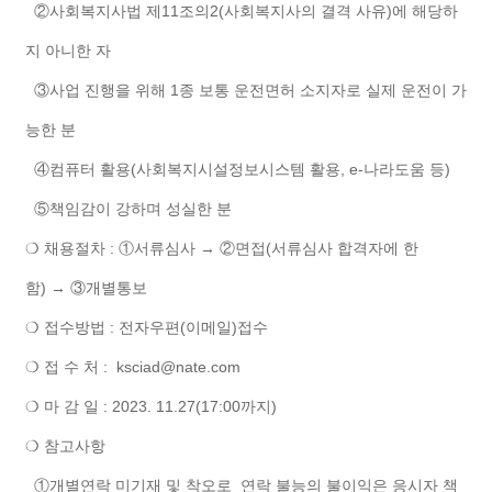
②사회복지사법 제11조의2(사회복지사의 결격 사유)에 해당하
지 아니한 자
③사업 진행을 위해 1종 보통 운전면허 소지자로 실제 운전이 가
능한 분
④컴퓨터 활용(사회복지시설정보시스템 활용, e-나라도움 등)
⑤책임감이 강하며 성실한 분
❍ 채용절차 : ①서류심사 → ②면접(서류심사 합격자에 한
함) → ③개별통보
❍ 접수방법 : 전자우편(이메일)접수
❍ 접 수 처 : ksciad@nate.com
❍ 마 감 일 : 2023. 11.27(17:00까지)
❍ 참고사항
①개별연락 미기재 및 착오로 연락 불능의 불이익은 응시자 책