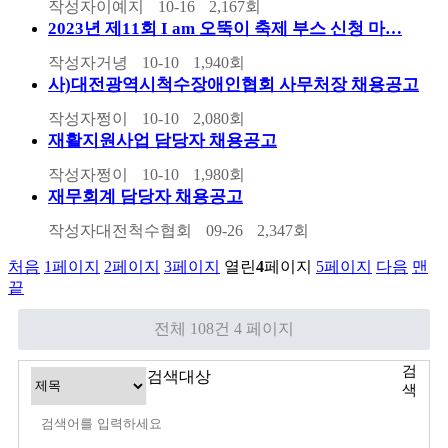
작성자
이예지
10-16
2,167
회
2023년 제11회 I am 오뚝이 축제 부스 신청 마…
작성자
거녕
10-10
1,940
회
사)대전광역시척수장애인협회 사무처장 채용공고
작성자
쩡이
10-10
2,080
회
재활지원사업 담당자 채용공고
작성자
쩡이
10-10
1,980
회
재무회계 담당자 채용공고
작성자
대전척수협회
09-26
2,347
회
처음
1
페이지
2
페이지
3
페이지
열린
4
페이지
5
페이지
다음
맨
끝
전체 108건
4 페이지
검
검색대상
색