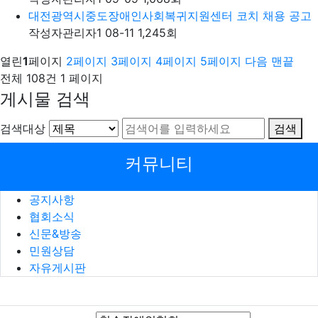
대전광역시중도장애인사회복귀지원센터 코치 채용 공고
작성자
관리자1
08-11
1,245
회
열린
1
페이지
2
페이지
3
페이지
4
페이지
5
페이지
다음
맨끝
전체 108건
1 페이지
게시물 검색
검색대상
검색
커뮤니티
공지사항
협회소식
신문&방송
민원상담
자유게시판