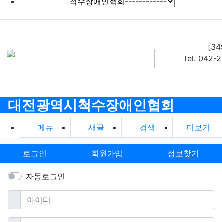
[3
Tel. 042-
대전광역시척수장애인협회
메뉴
새글
검색
더보기
로그인
회원가입
정보찾기
자동로그인
필수
아이디
필수