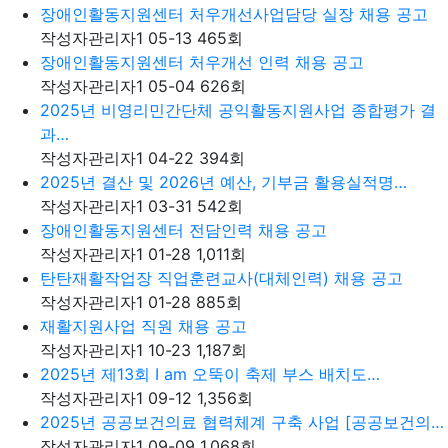
장애인활동지원센터 처우개선사업담당 실장 채용 공고
작성자
관리자1
05-13
465
회
장애인활동지원센터 처우개선 인력 채용 공고
작성자
관리자1
05-04
626
회
2025년 비영리민간단체 공익활동지원사업 종합평가 결
과…
작성자
관리자1
04-22
394
회
2025년 결산 및 2026년 예산, 기부금 활용실적명…
작성자
관리자1
03-31
542
회
장애인활동지원센터 전담인력 채용 공고
작성자
관리자1
01-28
1,011
회
탄탄재활작업장 직업훈련교사(대체인력) 채용 공고
작성자
관리자1
01-28
885
회
재활지원사업 직원 채용 공고
작성자
관리자1
10-23
1,187
회
2025년 제13회 I am 오뚝이 축제 부스 배치도…
작성자
관리자1
09-12
1,356
회
2025년 공공보건의료 협력체계 구축 사업 [공공보건의…
작성자
관리자1
09-09
1,068
회