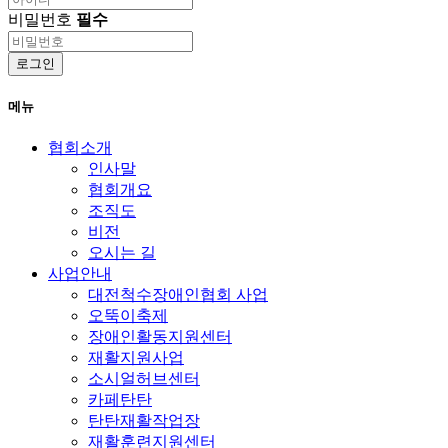
비밀번호
필수
로그인
메뉴
협회소개
인사말
협회개요
조직도
비전
오시는 길
사업안내
대전척수장애인협회 사업
오뚝이축제
장애인활동지원센터
재활지원사업
소시얼허브센터
카페탄탄
탄탄재활작업장
재활훈련지원센터