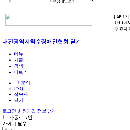
[3491
Tel. 04
후원계좌 :
대전광역시척수장애인협회
닫기
메뉴
새글
검색
더보기
1:1 문의
FAQ
접속자
닫기
로그인
회원가입
정보찾기
자동로그인
아이디
필수