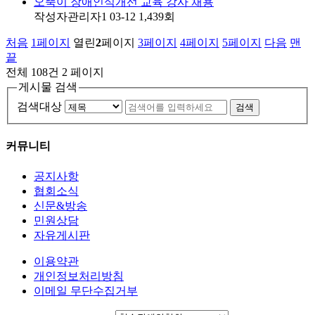
오뚝이 장애인식개선 교육 강사 채용
작성자
관리자1
03-12
1,439
회
처음
1
페이지
열린
2
페이지
3
페이지
4
페이지
5
페이지
다음
맨
끝
전체 108건
2 페이지
게시물 검색
검색대상
검색
커뮤니티
공지사항
협회소식
신문&방송
민원상담
자유게시판
이용약관
개인정보처리방침
이메일 무단수집거부