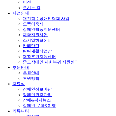
비전
오시는 길
사업안내
대전척수장애인협회 사업
오뚝이축제
장애인활동지원센터
재활지원사업
소시얼허브센터
카페탄탄
탄탄재활작업장
재활훈련지원센터
중도장애인 사회복귀 지원센터
후원안내
후원안내
후원방법
자료실
장애인정보마당
장애인건강관리
장애&복지뉴스
장애인 문화&여행
커뮤니티